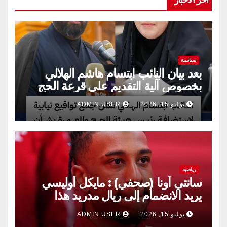
سياسية
بعد بيان النائب ابتسام هاشم الهلالي
بخصوص آلية التقديم على قرعة الحج
يوليو 15, 2026
ADMIN USER
رياضية
سانتي أونا (صحفي) : مايكل أوليسي
يريد الانضمام إلى ريال مدريد هذا
الصيف.
يوليو 15, 2026
ADMIN USER