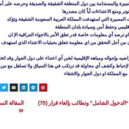
المتميزة والمستدامة بين دول المنطقة الشقيقة والصديقة وحرصه على أ
تر ومنع الاعتداءات أياً كان مصدرها
ات المسيرة التي استهدفت المملكة العربية السعودية الشقيقة وتؤكد
إقليمي وحفظ أمن وسيادة بلدان المنطقة
 ترصد أي معلومات خاصة قدر تعلق الأمر بالاجواء العراقية الإ ان
 من أجل التحقق من اي معلومة تتعلق بحيثيات الاعتداء الذي استهدف
ضيه وإجوائه ومياهه الإقليمية لشن أي اعتداء على دول الجوار وقد ات
مة لإحباط وكشف أي محاولة قد ترتكب في هذا السياق ولا تساهل مع من
مع المملكة او دول الجوار والاشقاء
عضو لجنة التربية النيابية شيماء الفتلاوي تبحث “الدخول الشامل” وتطالب بإلغاء قرار (75)
المقالة الس