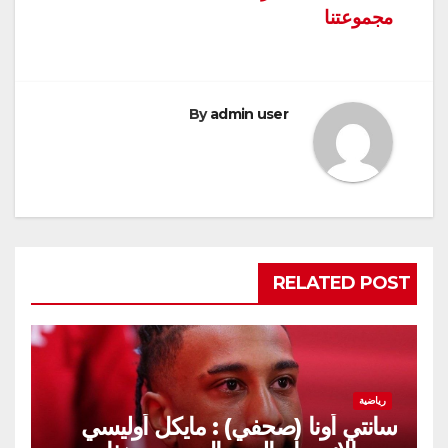
مجموعتنا
By
admin user
RELATED POST
رياضية
سانتي أونا (صحفي) : مايكل أوليسي