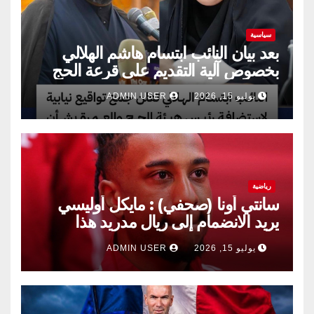
سياسية
بعد بيان النائب ابتسام هاشم الهلالي
بخصوص آلية التقديم على قرعة الحج
يوليو 15, 2026
ADMIN USER
رياضية
سانتي أونا (صحفي) : مايكل أوليسي
يريد الانضمام إلى ريال مدريد هذا
الصيف.
يوليو 15, 2026
ADMIN USER