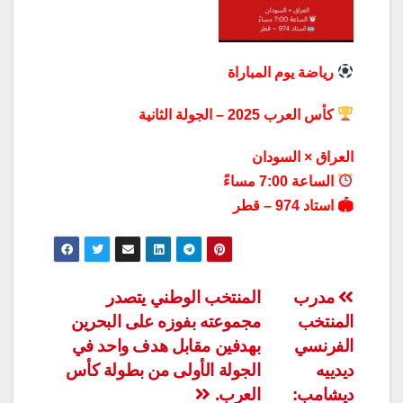
رياضة يوم المباراة
كأس العرب 2025 – الجولة الثانية
العراق × السودان
الساعة 7:00 مساءً
🏟 استاد 974 – قطر
تصفّح
مدرب
المنتخب الوطني يتصدر
المنتخب
مجموعته بفوزه على البحرين
المقالات
الفرنسي
بهدفين مقابل هدف واحد في
ديدييه
الجولة الأولى من بطولة كأس
ديشامب:
العرب.