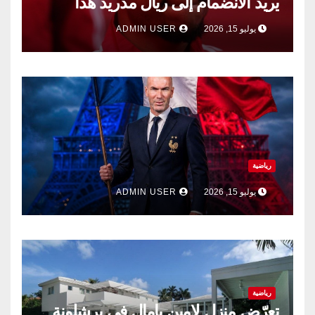
يريد الانضمام إلى ريال مدريد هذا
الصيف.
يوليو 15, 2026
ADMIN USER
رياضية
يوليو 15, 2026
ADMIN USER
رياضية
تعرّض منزل لامين يامال في برشلونة