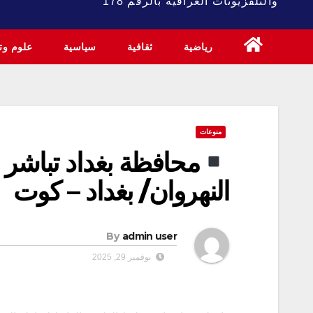
والتلفزيونات العراقية بالرقم 178
رياضية
ثقافية
سياسية
علوم وتك
منوعات
محافظة بغداد تباشر 
النهروان/ بغداد – كوت
By
admin user
نوفمبر 29, 2025