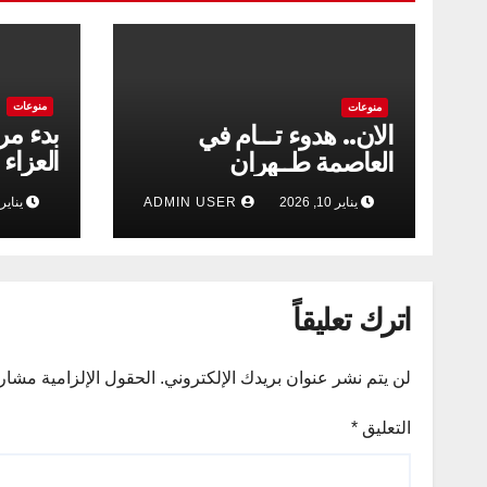
منوعات
منوعات
بدء مر
الان.. هدوء تـــام في
العزاء 
العاصمة طــهران
المقدس
يناير 10, 2026
ADMIN USER
يناير 10, 026
الإمام
السلام
اترك تعليقاً
لن يتم نشر عنوان بريدك الإلكتروني.
الحقول الإلزامية مشار إ
التعليق
*