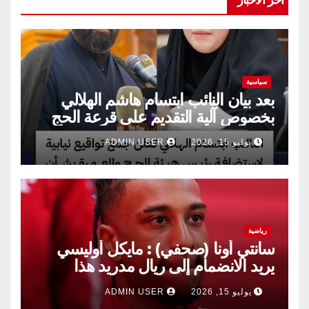
سياسية
بعد بيان النائب ابتسام هاشم الهلالي
بخصوص آلية التقديم على قرعة الحج
يوليو 15, 2026
ADMIN USER
رياضية
سانتي أونا (صحفي) : مايكل أوليسي
يريد الانضمام إلى ريال مدريد هذا
الصيف.
يوليو 15, 2026
ADMIN USER