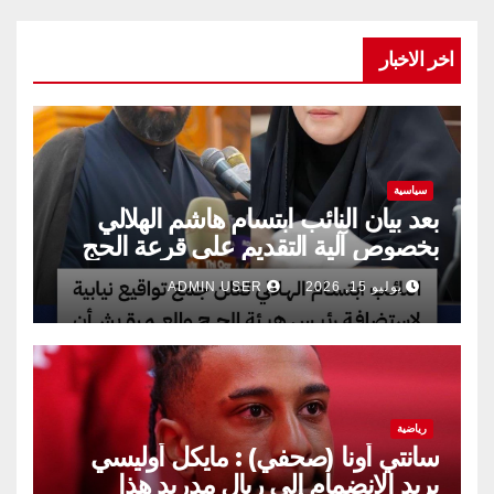
اخر الاخبار
سياسية
بعد بيان النائب ابتسام هاشم الهلالي
بخصوص آلية التقديم على قرعة الحج
يوليو 15, 2026
ADMIN USER
رياضية
سانتي أونا (صحفي) : مايكل أوليسي
يريد الانضمام إلى ريال مدريد هذا