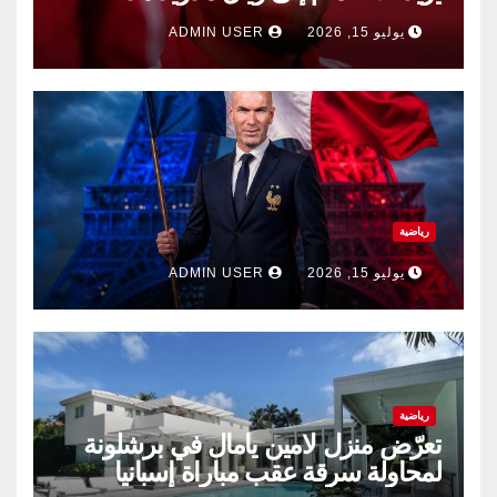
الصيف.
يوليو 15, 2026
ADMIN USER
رياضية
يوليو 15, 2026
ADMIN USER
رياضية
تعرّض منزل لامين يامال في برشلونة
لمحاولة سرقة عقب مباراة إسبانيا