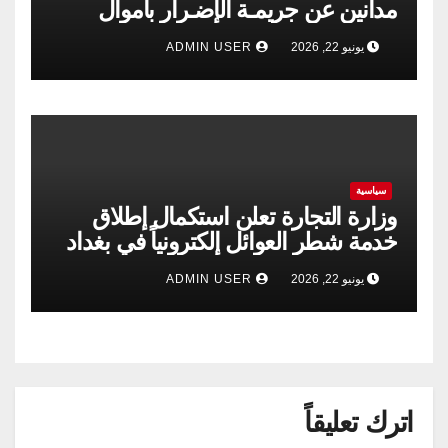
مدانين عن جريمـة الإضـرار بأموال
الشركة العامة لتجارة الحبوب
يونيو 22, 2026
ADMIN USER
سياسية
وزارة التجارة تعلن استكمال إطلاق
خدمة شطر العوائل إلكترونياً في بغداد
وجميع المحافظات
يونيو 22, 2026
ADMIN USER
اترك تعليقاً