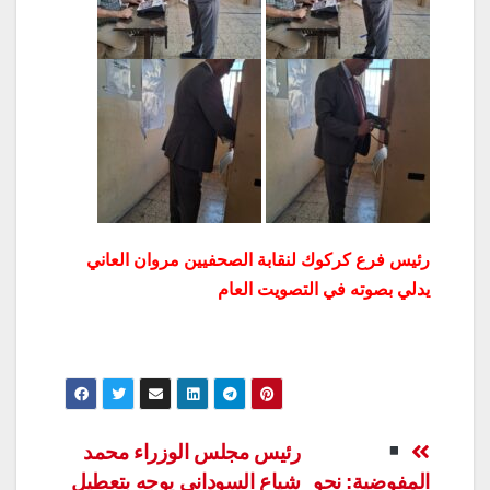
رئيس فرع كركوك لنقابة الصحفيين مروان العاني
يدلي بصوته في التصويت العام
تصفّح
رئيس مجلس الوزراء محمد
المفوضية: نحو
شياع السوداني يوجه بتعطيل