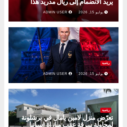
يريد الانضمام إلى ريال مدريد هذا
الصيف.
يوليو 15, 2026
ADMIN USER
رياضية
يوليو 15, 2026
ADMIN USER
رياضية
تعرّض منزل لامين يامال في برشلونة
لمحاولة سرقة عقب مباراة إسبانيا