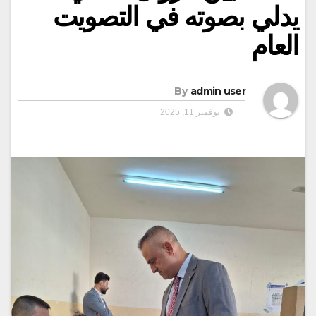
يدلي بصوته في التصويت
العام
By
admin user
نوفمبر 11, 2025