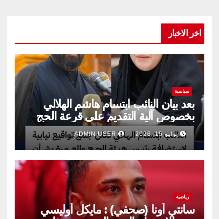
اخر الاخبار
سياسية
بعد بيان النائب ابتسام هاشم الهلالي
بخصوص آلية التقديم على قرعة الحج
يوليو 15, 2026
ADMIN USER
رياضية
سانتي أونا (صحفي) : مايكل أوليسي