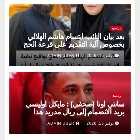
سياسية
بعد بيان النائب ابتسام هاشم الهلالي
بخصوص آلية التقديم على قرعة الحج
يوليو 15, 2026
ADMIN USER
رياضية
سانتي أونا (صحفي) : مايكل أوليسي
يريد الانضمام إلى ريال مدريد هذا
الصيف.
يوليو 15, 2026
ADMIN USER