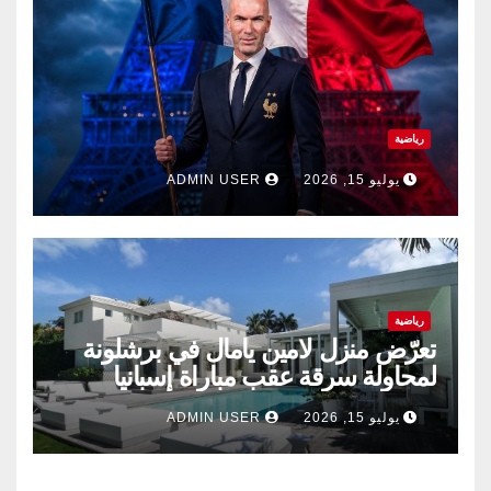
رياضية
يوليو 15, 2026
ADMIN USER
رياضية
تعرّض منزل لامين يامال في برشلونة
لمحاولة سرقة عقب مباراة إسبانيا
وفرنسا .
يوليو 15, 2026
ADMIN USER