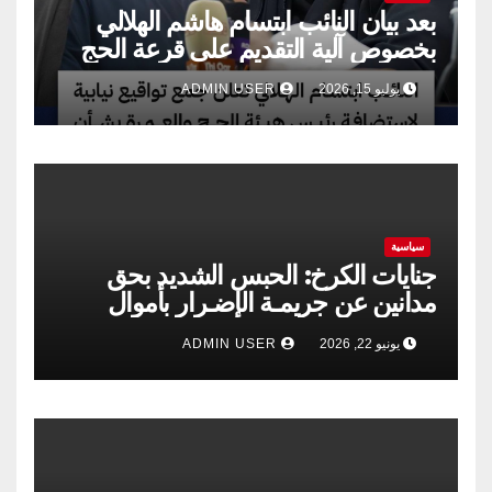
بعد بيان النائب ابتسام هاشم الهلالي
بخصوص آلية التقديم على قرعة الحج
يوليو 15, 2026
ADMIN USER
سياسية
جنايات الكرخ: الحبس الشديد بحق
مدانين عن جريمـة الإضـرار بأموال
الشركة العامة لتجارة الحبوب
يونيو 22, 2026
ADMIN USER