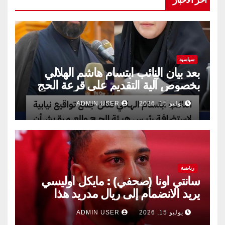
سياسية
بعد بيان النائب ابتسام هاشم الهلالي
بخصوص آلية التقديم على قرعة الحج
يوليو 15, 2026
ADMIN USER
رياضية
سانتي أونا (صحفي) : مايكل أوليسي
يريد الانضمام إلى ريال مدريد هذا
الصيف.
يوليو 15, 2026
ADMIN USER