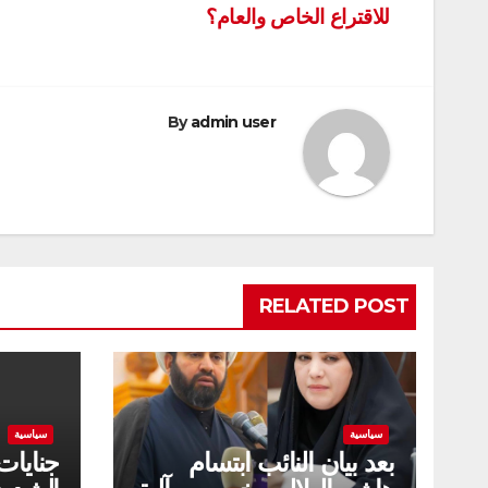
للاقتراع الخاص والعام؟
المقالات
By
admin user
RELATED POST
سياسية
سياسية
بعد بيان النائب ابتسام
جنايات