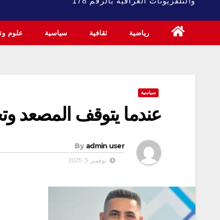
والتلفزيونات العراقية بالرقم 178
رياضية
ثقافية
سياسية
علوم وتك
سياسية
عندما يتوقف المصعد وت
By
admin user
نوفمبر 5, 2025