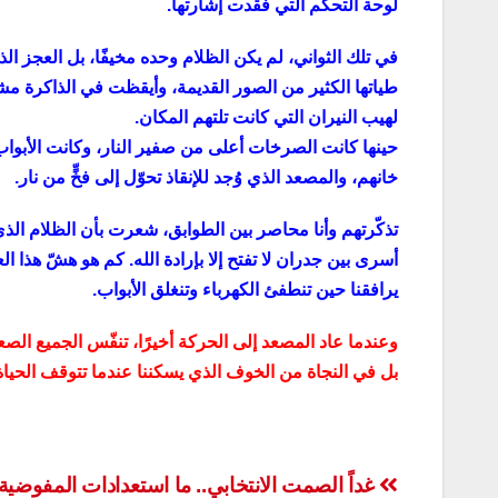
لوحة التحكم التي فقدت إشارتها.
في تلك الثواني، لم يكن الظلام وحده مخيفًا، بل العجز ال
طياتها الكثير من الصور القديمة، وأيقظت في الذاكرة مشهدً
لهيب النيران التي كانت تلتهم المكان.
حينها كانت الصرخات أعلى من صفير النار، وكانت الأبواب 
خانهم، والمصعد الذي وُجد للإنقاذ تحوّل إلى فخٍّ من نار.
تذكّرتهم وأنا محاصر بين الطوابق، شعرت بأن الظلام الذ
أسرى بين جدران لا تفتح إلا بإرادة الله. كم هو هشّ هذا ا
يرافقنا حين تنطفئ الكهرباء وتنغلق الأبواب.
وعندما عاد المصعد إلى الحركة أخيرًا، تنفّس الجميع الص
بل في النجاة من الخوف الذي يسكننا عندما تتوقف الحياة
تصفّح
غداً الصمت الانتخابي.. ما استعدادات المفوضية