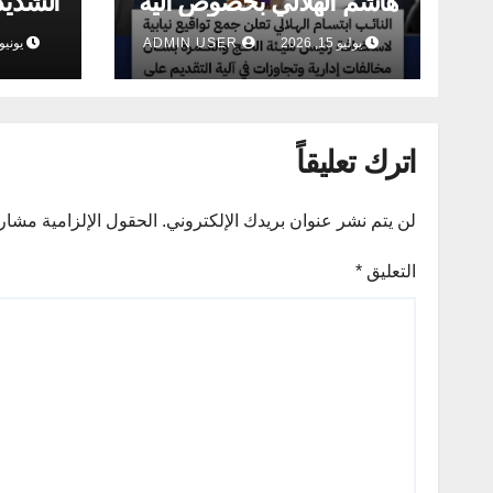
هاشم الهلالي بخصوص آلية
الشديد
التقديم على قرعة الحج
جريمـة
يوليو 15, 2026
ADMIN USER
يونيو 22, 026
الشركة
الحبوب
اترك تعليقاً
لن يتم نشر عنوان بريدك الإلكتروني.
الحقول الإلزامية مشار إ
التعليق
*