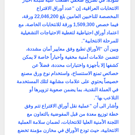
سودة، في تصريح صحفي اطلعت عليه شبكة أخبار
الانتخابات العراقية، إن “عدد أوراق الاقتراع
المخصصة للناخبين العامين بلغ 22,046,200 ورقة،
فيما خصص 1,509,300 ورقة للانتخابات الخاصة، مع
اعتماد أوراق احتياطية لتغطية الاحتياجات التشغيلية
للمرحلة الانتخابية”.
وبين أن “الأوراق تطبع وفق معايير أمان مشددة،
تتضمن علامات أمنية مخفية وأحباراً خاصة لا يمكن
كشفها إلا بأجهزة واختبارات محددة، فضلاً عن
خصائص تمنع الاستنساخ، واستخدام نوع ورق مصنع
خصيصاً يحتوي على علامات مشابهة لتلك المستخدمة
في العملة النقدية، بما يضمن صعوبة تزويرها أو
التلاعب بها”.
وأشار الى أن “عملية نقل أوراق الاقتراع تتم وفق
خطة توزيع معدة من قبل المفوضية بالتعاون مع
اللجنة الأمنية العليا للانتخابات، لضمان سلامة العملية
الانتخابية، حيث تودع الأوراق في مخازن مؤمنة تخضع