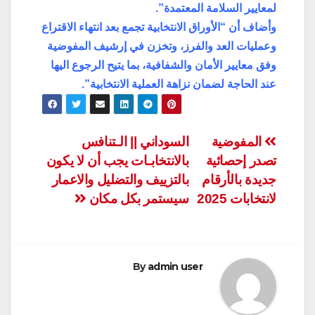
لمعايير السلامة المعتمدة”.
وأضاف أن “الأوراق الانتخابية تجمع بعد انتهاء الاقتراع
وعمليات العد والفرز، وتخزن في إرشيف المفوضية
وفق معايير الأمان والشفافية، بما يتيح الرجوع اليها
عند الحاجة لضمان نزاهة العملية الانتخابية”.
تصفّح
المفوضية
السوداني || الـتنافس
تصدر إحصائية
بالانتخابـات يجب أن لا يكون
المقالات
جديدة بالأرقام
بالتزييف والتضليل والاعمار
لانتخابات 2025
سيستمر بكل مكان
By
admin user