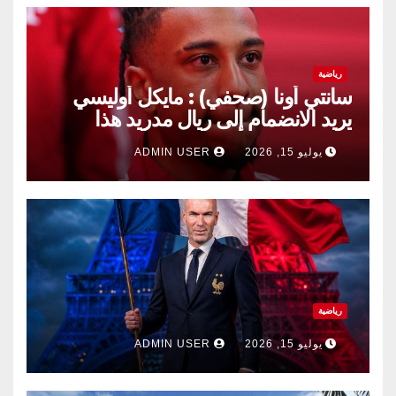
رياضية
سانتي أونا (صحفي) : مايكل أوليسي
يريد الانضمام إلى ريال مدريد هذا
الصيف.
يوليو 15, 2026
ADMIN USER
رياضية
يوليو 15, 2026
ADMIN USER