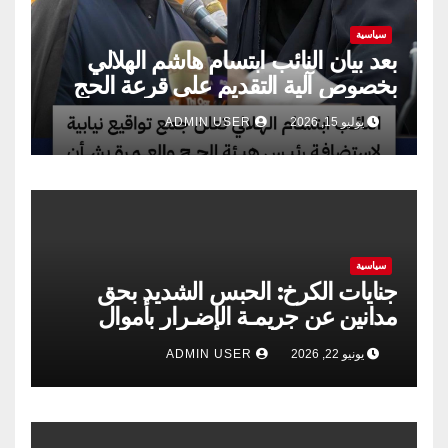
سياسية
بعد بيان النائب ابتسام هاشم الهلالي
بخصوص آلية التقديم على قرعة الحج
يوليو 15, 2026
ADMIN USER
سياسية
جنايات الكرخ: الحبس الشديد بحق
مدانين عن جريمـة الإضـرار بأموال
الشركة العامة لتجارة الحبوب
يونيو 22, 2026
ADMIN USER