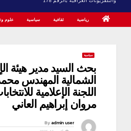
والتلفزيونات العراقية بالرقم 178
رياضية
ثقافية
سياسية
علوم وتك
سياسية
بحث السيد مدير هيئة الإ
الشمالية المهندس محم
اللجنة الإعلامية للانتخ
مروان إبراهيم العاني
By
admin user