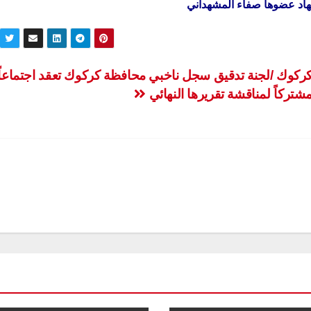
ركوك /لجنة تدقيق سجل ناخبي محافظة كركوك تعقد اجتماعاً
شتركاً لمناقشة تقريرها النهائي