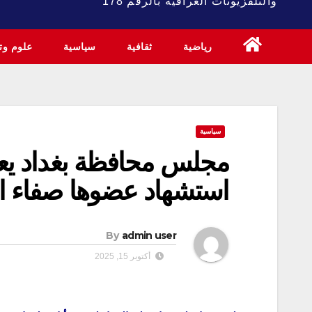
والتلفزيونات العراقية بالرقم 178
رياضية
ثقافية
سياسية
علوم وتك
سياسية
استشهاد عضوها صفاء ا
By
admin user
أكتوبر 15, 2025