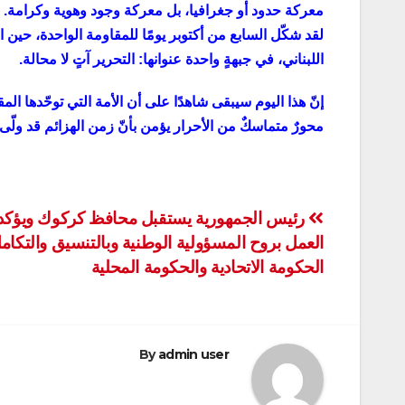
معركة حدود أو جغرافيا، بل معركة وجود وهوية وكرامة.
لقد شكّل السابع من أكتوبر يومًا للمقاومة الواحدة، حين 
اللبناني، في جبهةٍ واحدة عنوانها: التحرير آتٍ لا محالة.
إنّ هذا اليوم سيبقى شاهدًا على أن الأمة التي توحّدها ال
محورٌ متماسكٌ من الأحرار يؤمن بأنّ زمن الهزائم قد ولّى، 
تصفّح
رئيس الجمهورية يستقبل محافظ كركوك ويؤكد
العمل بروح المسؤولية الوطنية وبالتنسيق والتكام
المقالات
الحكومة الاتحادية والحكومة المحلية
By
admin user