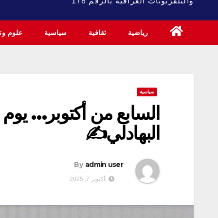
والتلفزيونات العراقية بالرقم 178
رياضية
ثقافية
سياسية
علوم وتك
سياسية
السابع من أكتوبر… يوم ا
البهادلي✍️
By
admin user
أكتوبر 7, 2025