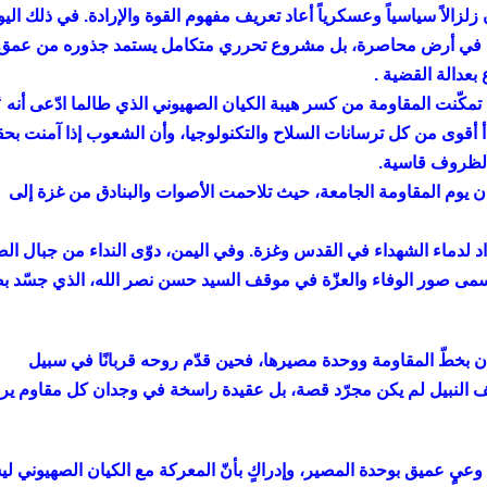
زلزالاً سياسياً وعسكرياً أعاد تعريف مفهوم القوة والإرادة. في ذلك اليو
قاتل في أرض محاصرة، بل مشروع تحرري متكامل يستمد جذوره من عمق
بعدالة القضية .
 تمكّنت المقاومة من كسر هيبة الكيان الصهيوني الذي طالما ادّعى أنه “
مبدأ أقوى من كل ترسانات السلاح والتكنولوجيا، وأن الشعوب إذا آمنت بحق
 الظروف قاسية.
ن يوم المقاومة الجامعة، حيث تلاحمت الأصوات والبنادق من غزة إلى
داد لدماء الشهداء في القدس وغزة. وفي اليمن، دوّى النداء من جبال ال
أسمى صور الوفاء والعزّة في موقف السيد حسن نصر الله، الذي جسّد بص
ن بخطّ المقاومة ووحدة مصيرها، فحين قدّم روحه قربانًا في سبيل
موقف النبيل لم يكن مجرّد قصة، بل عقيدة راسخة في وجدان كل مقاوم ي
 وعيٍ عميق بوحدة المصير، وإدراكٍ بأنّ المعركة مع الكيان الصهيوني 