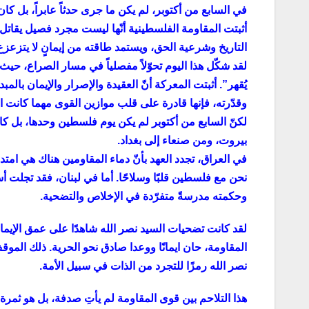
في السابع من أكتوبر، لم يكن ما جرى حدثاً عابراً، بل كان 
أثبتت المقاومة الفلسطينية أنّها ليست مجرد فصيل ي
التاريخ وشرعية الحق، ويستمد طاقته من إيمانٍ لا يتزعزع 
لقد شكّل هذا اليوم تحوّلاً مفصلياً في مسار الصراع، حيث
يُقهر”. أثبتت المعركة أنّ العقيدة والإصرار والإيمان بال
وقدّرته، فإنها قادرة على قلب موازين القوى مهما كانت
لكنّ السابع من أكتوبر لم يكن يوم فلسطين وحدها، بل كا
بيروت، ومن صنعاء إلى بغداد.
في العراق، تجدد العهد بأنّ دماء المقاومين هناك هي امت
نحن مع فلسطين قلبًا وسلاحًا. أما في لبنان، فقد تجلت 
وحكمته مدرسةً متفرّدة في الإخلاص والتضحية.
لقد كانت تضحيات السيد نصر الله شاهدًا على عمق الإيما
المقاومة، حان ايمانًا ووعدا صادق نحو الحرية. ذلك ال
نصر الله رمزًا للتجرد من الذات في سبيل الأمة.
هذا التلاحم بين قوى المقاومة لم يأتِ صدفة، بل هو ثمرة