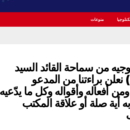
نلوجيا
منوعات
وجيه من سماحة القائد السيد
 نعلن براءتنا من المدعو
ن أفعاله وأقواله وكل ما يدّعيه
 به أية صلة أو علاقة المكتب