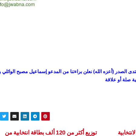
دى الصدر (أعزه الله) نعلن براءتنا من المدعو إسماعيل مصبح الوائلي 
أية صلة أو علاقة
نتخابية
توزيع أكثر من 120 ألف بطاقة انتخابية من