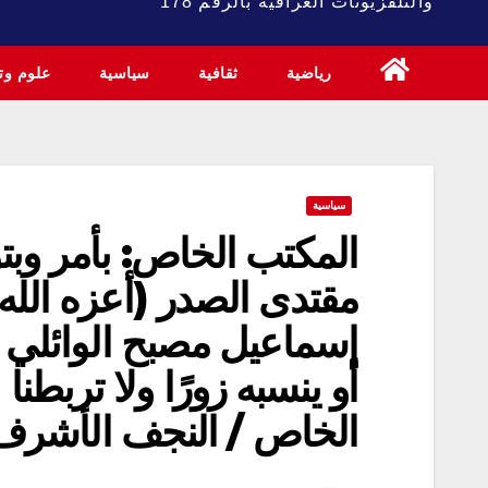
والتلفزيونات العراقية بالرقم 178
رياضية
ثقافية
سياسية
علوم وتك
سياسية
المكتب الخاص: بأمر وبت
مقتدى الصدر (أعزه الله)
إسماعيل مصبح الوائلي وم
أو ينسبه زورًا ولا تربطنا
الخاص / النجف الأشرف