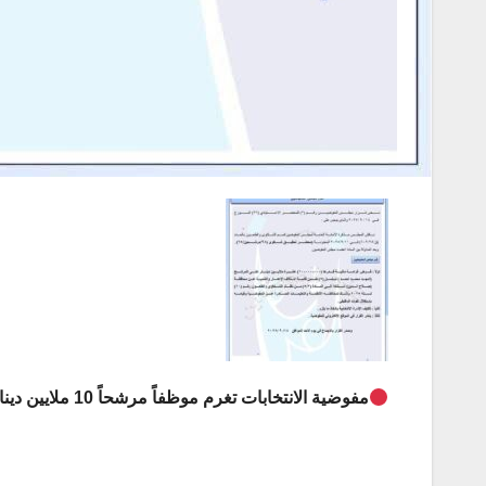
مفوضية الانتخابات تغرم موظفاً مرشحاً 10 ملايين دينار لاستغلال نفوذه الوظيفي