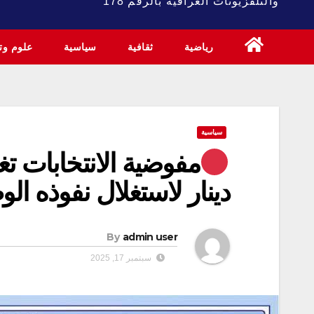
والتلفزيونات العراقية بالرقم 178
رياضية
ثقافية
سياسية
علوم وتك
سياسية
دينار لاستغلال نفوذه ال
By
admin user
سبتمبر 17, 2025