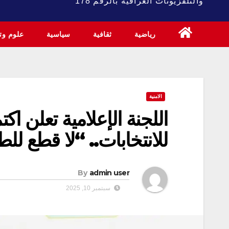
والتلفزيونات العراقية بالرقم 178
رياضية
ثقافية
سياسية
علوم وتك
الامنية
اللجنة الإعلامية تعلن اكت
للانتخابات.. “لا قطع لل
By
admin user
سبتمبر 10, 2025