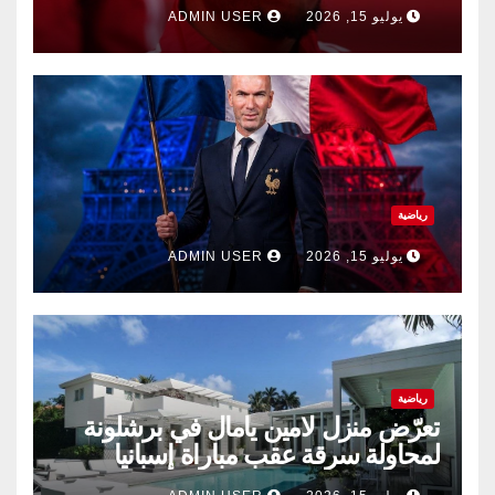
الصيف.
يوليو 15, 2026
ADMIN USER
رياضية
يوليو 15, 2026
ADMIN USER
رياضية
تعرّض منزل لامين يامال في برشلونة
لمحاولة سرقة عقب مباراة إسبانيا
وفرنسا .