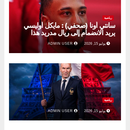
رياضية
سانتي أونا (صحفي) : مايكل أوليسي
يريد الانضمام إلى ريال مدريد هذا
الصيف.
يوليو 15, 2026
ADMIN USER
رياضية
يوليو 15, 2026
ADMIN USER