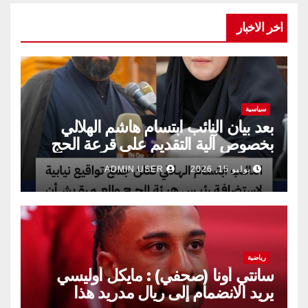
اخر الاخبار
سياسية
بعد بيان النائب ابتسام هاشم الهلالي
بخصوص آلية التقديم على قرعة الحج
يوليو 15, 2026
ADMIN USER
رياضية
سانتي أونا (صحفي) : مايكل أوليسي
يريد الانضمام إلى ريال مدريد هذا