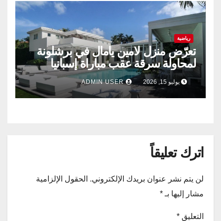
رياضية
تعرّض منزل لامين يامال في برشلونة
لمحاولة سرقة عقب مباراة إسبانيا
وفرنسا .
يوليو 15, 2026
ADMIN USER
اترك تعليقاً
لن يتم نشر عنوان بريدك الإلكتروني.
الحقول الإلزامية
مشار إليها بـ
*
التعليق
*