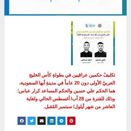
تكليفُ حكمين عراقيين في بطولةِ كأس الخليج
العربيّ الأولى دون 20 عاماً في مدينةِ أبها السعودية،
هما الحكم علي حسين والحكم المساعد كرار عباس؛
وذلك للفترة من 28 آب/ أغسطس الحالي ولغاية
العاشر من شهر أيلول/ سبتمبر المُقبل.