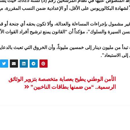
وأشار إلى أن “المرشحين البدلاء يجب أن يستوفوا الشروط المنصوص عليها في نظام المرش
 وأن يكون حاملاً لشهادة البكالوريوس على الأقل، أو الإعدادية ضمن النسب المقررة، م
ير مشمول بإجراءات المساءلة والعدالة، وألا تكون بحقه أي جنحة أو قض
 السيرة والسلوك”، مؤكداً أن “القانون يمنع ترشيح أفراد القوات الأم
دأ من مليون دينار إلى خمسين مليوناً، وأن الخروق التي تعبث بالدعاية
إلى الاستبعاد”.
الأمن الوطني يطيح بعصابة متخصصة بتزوير الوثائق
الرسمية.. “من ضمنها بطاقات الناخبين”