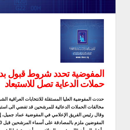
المفوضية تحدد شروط قبول بدلا
حملات الدعاية تصل للاستبعاد
حددت المفوضية العليا المستقلة للانتخابات العراقية ال
مخالفات الحملات الدعائية للمرشحين قد تفضي الى استبع
وقال رئيس الفريق الإعلامي في المفوضية عماد جميل، إ
المفوضين ملزم بالمصادقة على أسماء المرشحين قبل 30 يوماً من موعد الاقتراع”.