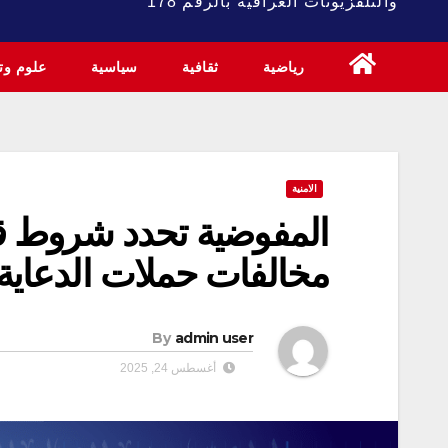
والتلفزيونات العراقية بالرقم 178
رياضية
ثقافية
سياسية
علوم وتك
الامنية
المفوضية تحدد شروط قبو
مخالفات حملات الدعاية 
By
admin user
أغسطس 24, 2025