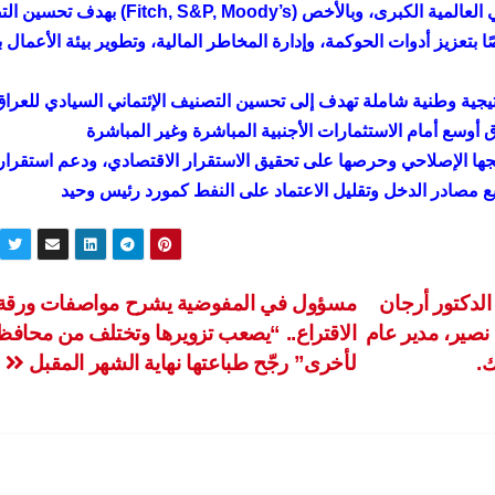
المختصة، والتنسيق المباشر مع وكالات التصنيف الائتماني العالمية الكبرى، وبالأخص (, Moody’s
ا بتعزيز أدوات الحوكمة، وإدارة المخاطر المالية، وتطوير بيئة الأعمال ب
تيجية وطنية شاملة تهدف إلى تحسين التصنيف الإئتماني السيادي للعراق
ق أوسع أمام الاستثمارات الأجنبية المباشرة وغير المباشرة
نهجها الإصلاحي وحرصها على تحقيق الاستقرار الاقتصادي، ودعم استقرار
ويع مصادر الدخل وتقليل الاعتماد على النفط كمورد رئيس وحيد
لدكتور أرجان
مسؤول في المفوضية يشرح مواصفات ورقة
نصير، مدير عام
الاقتراع.. “يصعب تزويرها وتختلف من محافظ
ك.
لأخرى” رجّح طباعتها نهاية الشهر المقبل