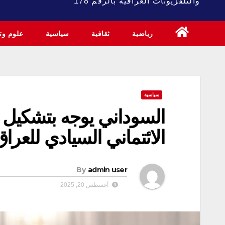
والتلفزيونات العراقية بالرقم 178
رياضية
ثقافية
سياسية
علوم وتك
سياسية
السوداني يوجه بتشكيل
الائتماني السيادي للعراق
By
admin user
أغسطس 20, 2025