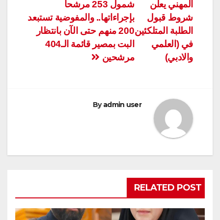
المهني يعلن
شمول 253 مرشحاً
المقالات
شروط قبول
بإجراءاتها.. والمفوضية تستبعد
الطلبة المتلكئين
200 منهم حتى الآن بانتظار
في (العلمي
البت بمصير قائمة الـ404
والادبي)
مرشحين
By
admin user
RELATED POST