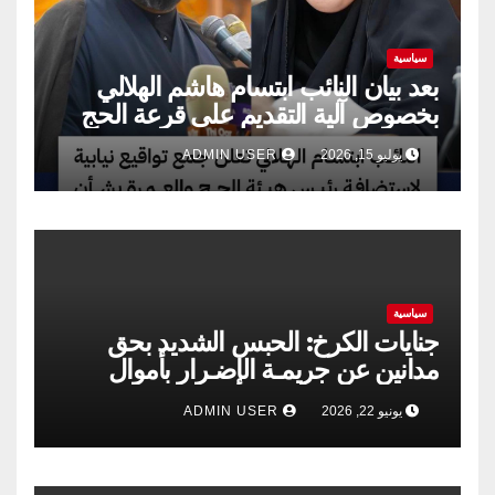
سياسية
بعد بيان النائب ابتسام هاشم الهلالي
بخصوص آلية التقديم على قرعة الحج
يوليو 15, 2026
ADMIN USER
سياسية
جنايات الكرخ: الحبس الشديد بحق
مدانين عن جريمـة الإضـرار بأموال
الشركة العامة لتجارة الحبوب
يونيو 22, 2026
ADMIN USER