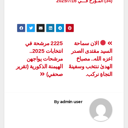
(34) المـؤرخ فـــي 2025/7/16
تصفّح
الان سماحة
2225 مرشحة في
السيد مقتدى الصدر
انتخابات 2025..
المقالات
اعزه الله.. مصباحَ
مرشحات يواجهن
الهدىٰ ننتخب وسفينةَ
الهيمنة الذكورية (تقرير
النجاةِ نركب.
صحفي)
By
admin user