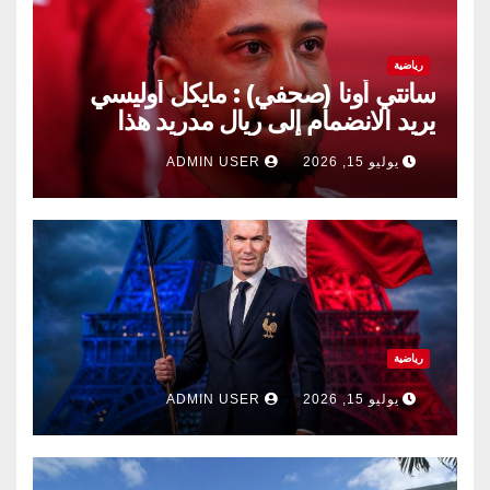
رياضية
سانتي أونا (صحفي) : مايكل أوليسي
يريد الانضمام إلى ريال مدريد هذا
الصيف.
يوليو 15, 2026
ADMIN USER
رياضية
يوليو 15, 2026
ADMIN USER