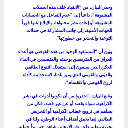
وحذر البيان، من “الانقياد خلف هذه الحملات
المشبوهة”، داعياً إلى “عدم التفاعل مع الحسابات
المشبوهة أو إعادة نشر محتواها، والإبلاغ عنها فوراً
للجهات الأمنية، إلى جانب المشاركة في حملات
التوعية والتحذير من خطورتها”.
وبين أن “المستفيد الوحيد من هذه الفوضى هو أعداء
العراق من المتربصين بوحدته والمتصيدين في الماء
العكر، الذين يسعون إلى استغلال التنوع الطائفي
والديني والقومي الذي يميز بلدنا، لاستخدامه كأداة
لزرع الفوضى والانقسام”.
وتابع البيان: “احذروا من أن تكونوا أدوات في نشر
الكراهية، سواء بقصد أو عن غير قصد، فكل من
يساهم في ترويج خطاب الكراهية أو التحريض
الطائفي إنما يحقق أهداف أعداء الوطن، ولنا في
تجربة تنظيم داعـ.ـش الإرهابي شاهد، حين بدأ حملته