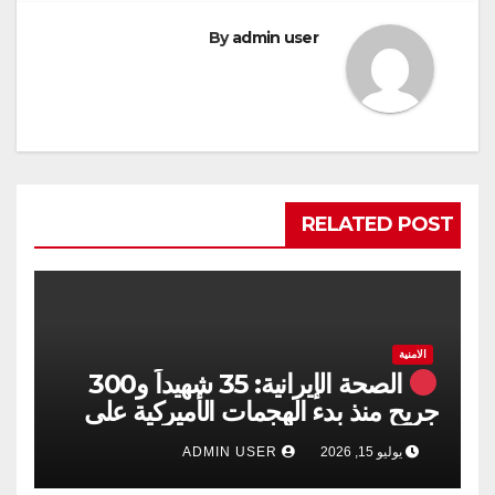
By
admin user
RELATED POST
الامنية
الصحة الإيرانية: 35 شهيداً و300
جريح منذ بدء الهجمات الأميركية على
جنوبي البلاد
يوليو 15, 2026
ADMIN USER