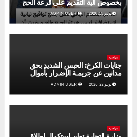
بخصوص آلية التقديم على قرعة الحج
يوليو 15, 2026
ADMIN USER
سياسية
جنايات الكرخ: الحبس الشديد بحق
مدانين عن جريمـة الإضـرار بأموال
الشركة العامة لتجارة الحبوب
يونيو 22, 2026
ADMIN USER
سياسية
وزارة التجارة تعلن استكمال إطلاق