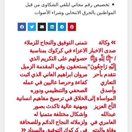
تخصيص رقم مجاني لتلقي الشكاوى من قبل
المواطنين بالخرق الانتخابي وشراء الأصوات
تصفّح
وكالة
نتمنى التوفيق والنجاح للزملاء
صدى الاخبار
الاعزاء في كركوك بمناسبة
المقالات
/ “إِنَّا لِلّهِ وَإِنَّا
حصولهم على التكريم الذي
إِلَيْهِ رَاجِعُونَ”
يستحقون وفي المقدمة الزميل
نتقدم بأحر
مروان ابراهيم العاني الذي اثبت
التعازي
كفاءة وحرصا عاليين في عمله
وأصدق
الصحفي والتنظيمي ودوره
المواساة إلى
الخلاق في ترسيخ مفاهيم انسانية
الأخ العزيز
ومهنية عالية تاكدث بصور
عبدالله
واشكال مختلفة متمنيا له
العامري في
ولزملائه النجاح الدائم وللصحافة
وفاة والدته
في كركوك التوفيق والسداد