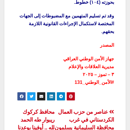
بحوزته (١٠٤) خطوط.
وقد تم تسليم المتهمين مع المضبوطات إلى الجهات
المختصة لاستكمال الإجراءات القانونية اللازمة
بحقهم.
المصدر
جهاز الأمن الوطني العراقي
مديرية العلاقات والإعلام
٣ – تموز – ٢٠٢٥
#الأمن_الوطني_131
تصفّح
عناصر من حزب العمال
محافظ كركوك
الكردستاني في غرب
ريبوار طه الحمد
المقالات
محافظة السليمانية يسلمون
لله .. أوفينا بوعدنا