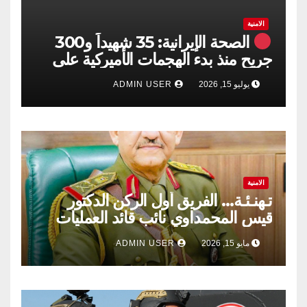
الامنية
الصحة الإيرانية: 35 شهيداً و300
جريح منذ بدء الهجمات الأميركية على
جنوبي البلاد
يوليو 15, 2026
ADMIN USER
الامنية
تـهنـئـة… الفريق أول الركن الدكتور
قيس المحمداوي نائب قائد العمليات
المشتركة ​دولة رئيس مجلس الوزراء،
مايو 15, 2026
ADMIN USER
القائد العام للقوات المسلحة الأستاذ
علي الزيدي المحترم.