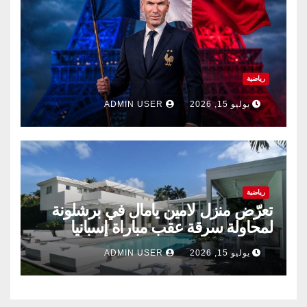
رياضية
يوليو 15, 2026
ADMIN USER
رياضية
تعرّض منزل لامين يامال في برشلونة
لمحاولة سرقة عقب مباراة إسبانيا
وفرنسا .
يوليو 15, 2026
ADMIN USER