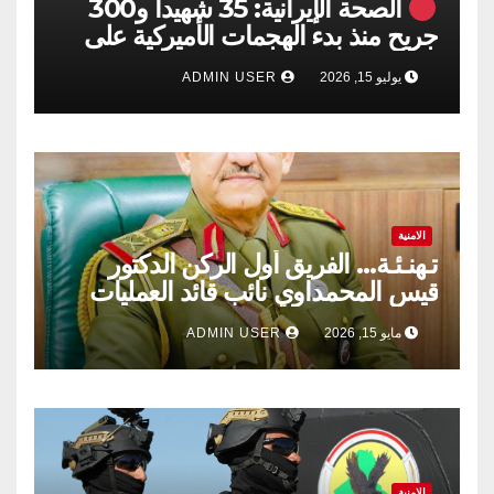
الصحة الإيرانية: 35 شهيداً و300
جريح منذ بدء الهجمات الأميركية على
جنوبي البلاد
يوليو 15, 2026
ADMIN USER
الامنية
تـهنـئـة… الفريق أول الركن الدكتور
قيس المحمداوي نائب قائد العمليات
المشتركة ​دولة رئيس مجلس الوزراء،
مايو 15, 2026
ADMIN USER
القائد العام للقوات المسلحة الأستاذ
علي الزيدي المحترم.
الامنية