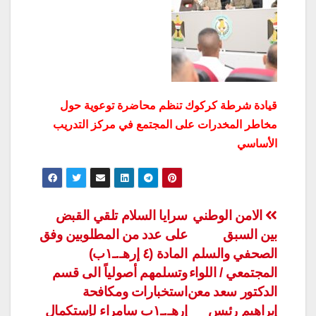
قيادة شرطة كركوك تنظم محاضرة توعوية حول
مخاطر المخدرات على المجتمع في مركز التدريب
الأساسي
تصفّح
الامن الوطني
سرايا السلام تلقي القبض
بين السبق
على عدد من المطلوبين وفق
المقالات
الصحفي والسلم
المادة (٤ إرهـ.ـ١ب)
المجتمعي / اللواء
وتسلمهم أصولياً الى قسم
الدكتور سعد معن
استخبارات ومكافحة
إبراهيم رئيس
إرهـ.ـ١ب سامراء لإستكمال