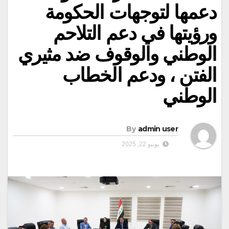
دعمها لتوجهات الحكومة
ورؤيتها في دعم التلاحم
الوطني والوقوف ضد مثيري
الفتن ، ودعم الخطاب
الوطني
By
admin user
يونيو 22, 2025