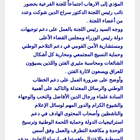
المؤدي إلى الارهاب اجتماعاً للجنة الفرعية بحضور
نائب رئيس اللجنة الدكتور سراج الدين شوكت وعدد
من أعضاء اللجنة .
ووجه السيد رئيس اللجنة بالعمل على دعم توجيهات
دولة رئيس الوزراء ومجلس القضاء الأعلى
ومستشارية الأمن القومي في دعم التلاحم الوطني
وحماية النسيج المجتمعي ومحاربة كل أشكال
الشائعات ومحاسبة مثيري الفتن واللذين يسيؤون
للعراق ويسعون لاثارة الفتن .
وأوضح على ضرورة العمل على دعم الخطاب
الوطني والرسائل المعتدلة والتاكيد على أهمية
السادة علماء ورجال الدين الأفاضل والنخب والوجهاء
والشيوخ الكرام والدور المهم لوسائل الإعلام
والناشطين وأصحاب المحتوى الهادف في دعم
استراتيجيات الدولة وحماية اللحمة الوطنية وترسيخ
الوحدة و مكافحة التطرف والعمل وفق أسس
الوسطية والاعتدال واهميتها في ارساء التعايش ودعم