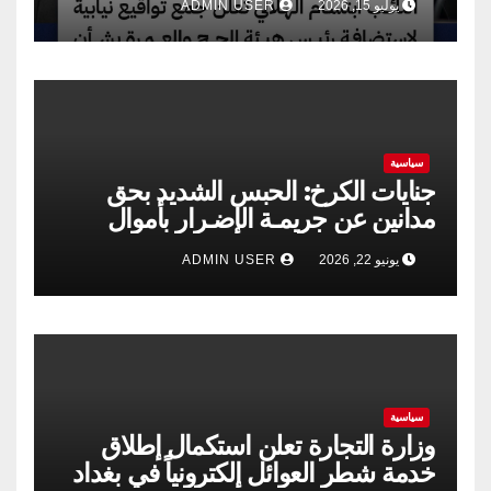
يوليو 15, 2026
ADMIN USER
سياسية
جنايات الكرخ: الحبس الشديد بحق
مدانين عن جريمـة الإضـرار بأموال
الشركة العامة لتجارة الحبوب
يونيو 22, 2026
ADMIN USER
سياسية
وزارة التجارة تعلن استكمال إطلاق
خدمة شطر العوائل إلكترونياً في بغداد