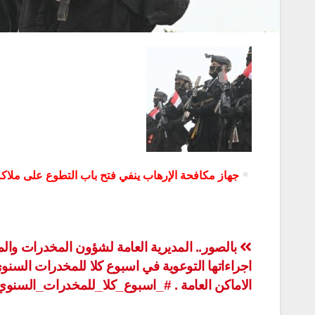
جهاز مكافحة الإرهاب ينفي فتح باب التطوع على ملاك
تصفّح
بالصور.. المديرية العامة لشؤون المخدرات والم
اجراءاتها التوعوية في اسبوع كلا للمخدرات السن
المقالات
الاماكن العامة . #_اسبوع_كلا_للمخدرات_السنوي