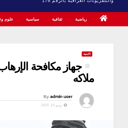
والتلفزيونات العراقية بالرقم 178
رياضية
ثقافية
سياسية
علوم وتك
الامنية
جهاز مكافحة الإرهاب
ملاكه
By
admin user
يونيو 19, 2025