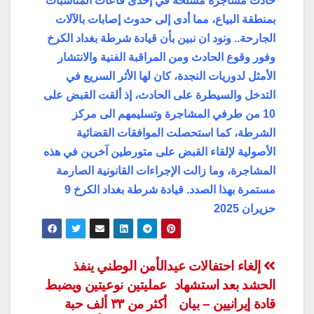
حادث مشاجرة مسلحة في إحدى قاعات المناسبات
بمنطقة البياع، مما أدى إلى حدوث إصابات بالآلات
الجارحة.. ونود ان نبين بأن قيادة شرطة بغداد الكرخ
وفور وقوع الحادث ومن المراقبة الفنية والانتشار
الأمثل لدوريات النجدة، كان لها الأثر السريع في
التدخل والسيطرة على الحادث، إذ ألقت القبض على
10 من طرفي المشاجرة وتسليمهم الى مركز
الشرطة، كما استحصلت الموافقات القضائية
الأصولية لإلقاء القبض على متورطين آخرين في هذه
المشاجرة، وما زالت الإجراءات القانونية الصارمة
مستمرة بهذا الصدد. قيادة شرطة بغداد الكرخ 9
حزيران 2025
تصفّح
إلغاء احتفالات عيد
الأمن الوطني ينفذ
الحشد بعد استشهاد
عمليتين نوعيتين ويضبط
المقالات
قادة إيرانيين – بيان
أكثر من ٣٣ ألف حبة