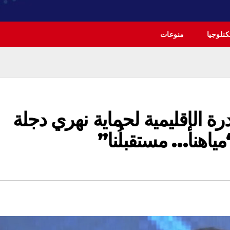
نلوجيا
منوعات
رة الإقليمية لحماية نهري دجلة
ياهنا… مستقبلُنا”