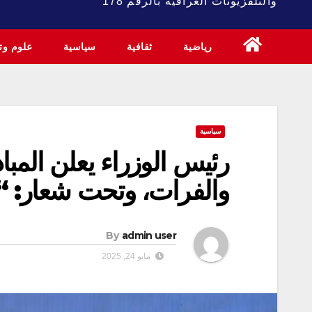
والتلفزيونات العراقية بالرقم 178
رياضية
ثقافية
سياسية
علوم وتك
سياسية
رئيس الوزراء يعلن المباد
والفرات، وتحت شعار: “م
By
admin user
مايو 24, 2025