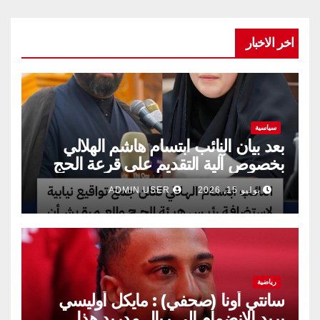
اخر الاخبار
سياسية
بعد بيان النائب ابتسام هاشم الهلالي
بخصوص آلية التقديم على قرعة الحج
يوليو 15, 2026
ADMIN USER
رياضية
سانتي أونا (صحفي) : مايكل أوليسي
يريد الانضمام إلى ريال مدريد هذا