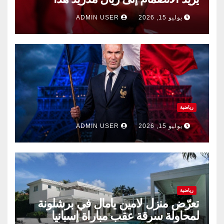
الصيف.
يوليو 15, 2026
ADMIN USER
رياضية
يوليو 15, 2026
ADMIN USER
رياضية
تعرّض منزل لامين يامال في برشلونة
لمحاولة سرقة عقب مباراة إسبانيا