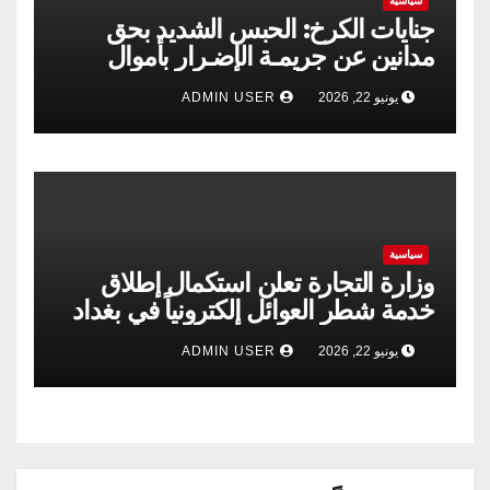
سياسية
جنايات الكرخ: الحبس الشديد بحق
مدانين عن جريمـة الإضـرار بأموال
الشركة العامة لتجارة الحبوب
يونيو 22, 2026
ADMIN USER
سياسية
وزارة التجارة تعلن استكمال إطلاق
خدمة شطر العوائل إلكترونياً في بغداد
وجميع المحافظات
يونيو 22, 2026
ADMIN USER