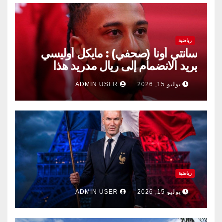
رياضية
سانتي أونا (صحفي) : مايكل أوليسي
يريد الانضمام إلى ريال مدريد هذا
الصيف.
يوليو 15, 2026
ADMIN USER
رياضية
يوليو 15, 2026
ADMIN USER