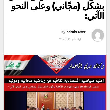
بشكل (مجّاني) وعلى النحو
الآتي:
By
admin user
مايو 11, 2025