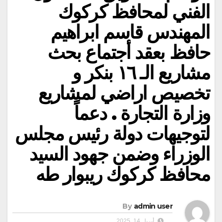
الفني لمحافظ كركوك
المهندس قاسم ابراهيم
حافظ بعقد أجتماع بحث
مشاريع الـ ١٦ بنكر و
تخصيص اراضي لمشاريع
وزارة التجارة . دعماً
لتوجيهات دولة رئيس مجلس
الوزراء وضمن جهود السيد
محافظ كركوك ريبوار طه
By
admin user
أبريل 14, 2025