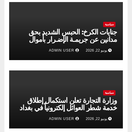
سياسية
جنايات الكرخ: الحبس الشديد بحق
مدانين عن جريمـة الإضـرار بأموال
الشركة العامة لتجارة الحبوب
يونيو 22, 2026
ADMIN USER
سياسية
وزارة التجارة تعلن استكمال إطلاق
خدمة شطر العوائل إلكترونياً في بغداد
وجميع المحافظات
يونيو 22, 2026
ADMIN USER