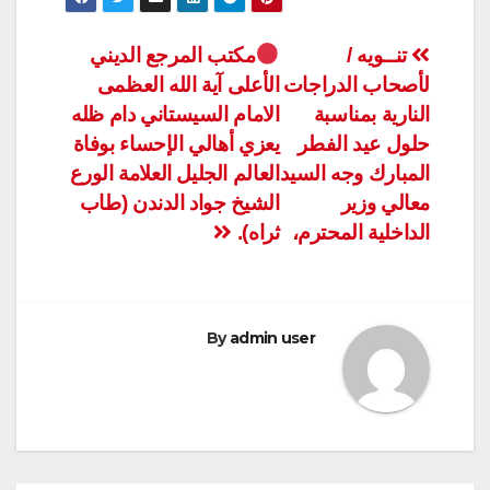
تصفّح
تنــويه /
مكتب المرجع الديني
لأصحاب الدراجات
الأعلى آية الله العظمى
المقالات
النارية بمناسبة
الامام السيستاني دام ظله
حلول عيد الفطر
يعزي أهالي الإحساء بوفاة
المبارك وجه السيد
العالم الجليل العلامة الورع
معالي وزير
الشيخ جواد الدندن (طاب
الداخلية المحترم،
ثراه).
By
admin user