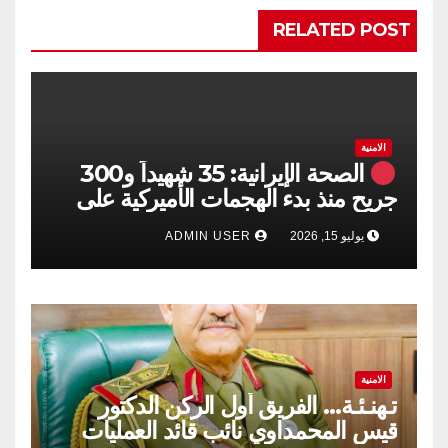
RELATED POST
الامنية
الصحة الإيرانية: 35 شهيداً و300
جريح منذ بدء الهجمات الأميركية على
جنوبي البلاد
يوليو 15, 2026
ADMIN USER
الامنية
تـهنـئـة… الفريق أول الركن الدكتور
قيس المحمداوي نائب قائد العمليات