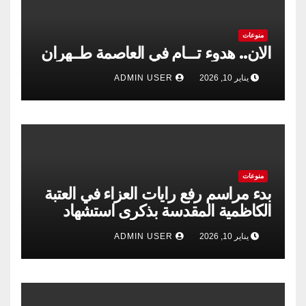
منوعات
الان.. هدوء تـــام في العاصمة طــهران
يناير 10, 2026
ADMIN USER
منوعات
بدء مراسم رفع رايات العزاء في العتبة
الكاظمية المقدسة بذكرى استشهاد
الإمام الكاظم”عليه السلام”
يناير 10, 2026
ADMIN USER