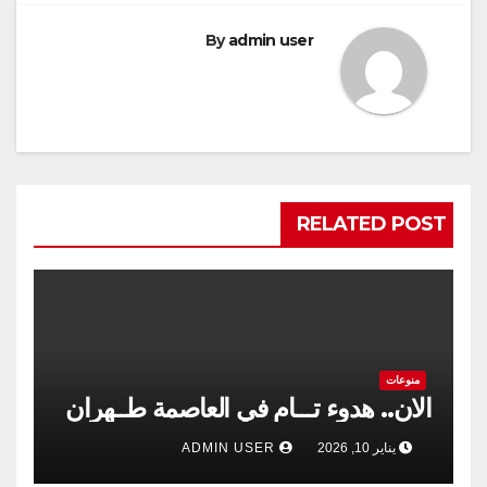
By
admin user
RELATED POST
منوعات
الان.. هدوء تـــام في العاصمة طــهران
يناير 10, 2026
ADMIN USER