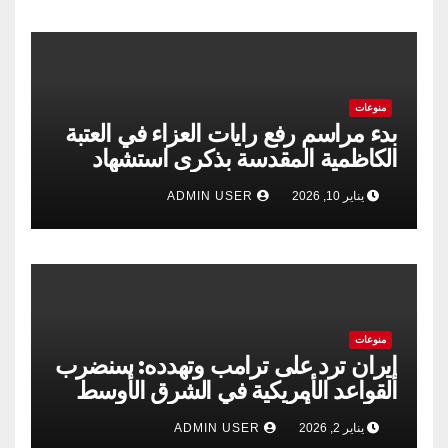
منوعات
بدء مراسم رفع رايات العزاء في العتبة
الكاظمية المقدسة بذكرى استشهاد
الإمام الكاظم”عليه السلام”
يناير 10, 2026
ADMIN USER
منوعات
إيران ترد على ترامب وتهدده: سنضرب
القواعد الأمريكية في الشرق الأوسط
إذا حدثت أي مغامرة
يناير 2, 2026
ADMIN USER