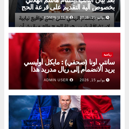
بخصوص آلية التقديم على قرعة الحج
يوليو 15, 2026
ADMIN USER
رياضية
سانتي أونا (صحفي) : مايكل أوليسي
يريد الانضمام إلى ريال مدريد هذا
الصيف.
يوليو 15, 2026
ADMIN USER