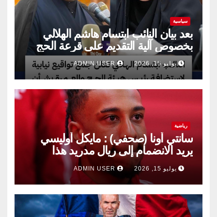
سياسية
بعد بيان النائب ابتسام هاشم الهلالي
بخصوص آلية التقديم على قرعة الحج
يوليو 15, 2026
ADMIN USER
رياضية
سانتي أونا (صحفي) : مايكل أوليسي
يريد الانضمام إلى ريال مدريد هذا
الصيف.
يوليو 15, 2026
ADMIN USER