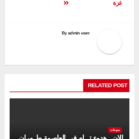
غزة
By
admin user
RELATED POST
منوعات
الان.. هدوء تـــام في العاصمة طــهران