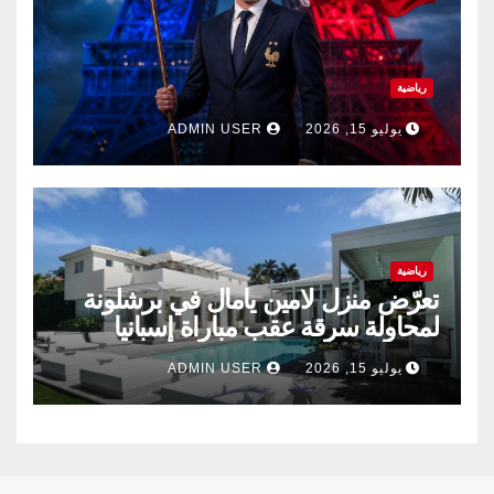
رياضية
يوليو 15, 2026
ADMIN USER
رياضية
تعرّض منزل لامين يامال في برشلونة
لمحاولة سرقة عقب مباراة إسبانيا
وفرنسا .
يوليو 15, 2026
ADMIN USER