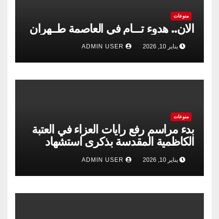
منوعات
الان.. هدوء تـــام في العاصمة طــهران
يناير 10, 2026
ADMIN USER
منوعات
بدء مراسم رفع رايات العزاء في العتبة
الكاظمية المقدسة بذكرى استشهاد
الإمام الكاظم”عليه السلام”
يناير 10, 2026
ADMIN USER