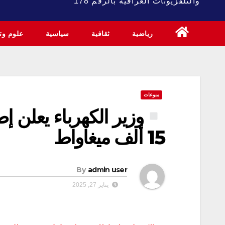
والتلفزيونات العراقية بالرقم 178
رياضية
ثقافية
سياسية
علوم وتك
منوعات
وزير الكهرباء يعلن إ
15 ألف ميغاواط
By
admin user
يناير 27, 2025