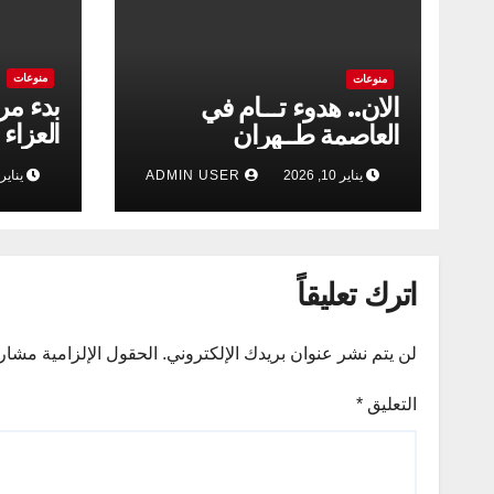
منوعات
منوعات
بدء مر
الان.. هدوء تـــام في
العزاء 
العاصمة طــهران
المقدس
يناير 10, 2026
ADMIN USER
يناير 10, 026
الإمام
السلام
اترك تعليقاً
لن يتم نشر عنوان بريدك الإلكتروني.
الحقول الإلزامية مشار إ
التعليق
*