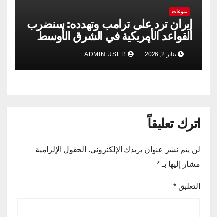
منوعات
إيران ترد على ترامب وتهدده: سنضرب
القواعد الأمريكية في الشرق الأوسط
إذا حدثت أي مغامرة
يناير 2, 2026
ADMIN USER
اترك تعليقاً
لن يتم نشر عنوان بريدك الإلكتروني.
الحقول الإلزامية
مشار إليها بـ
*
التعليق
*