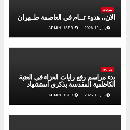
منوعات
الان.. هدوء تـــام في العاصمة طــهران
يناير 10, 2026
ADMIN USER
منوعات
بدء مراسم رفع رايات العزاء في العتبة
الكاظمية المقدسة بذكرى استشهاد
الإمام الكاظم”عليه السلام”
يناير 10, 2026
ADMIN USER