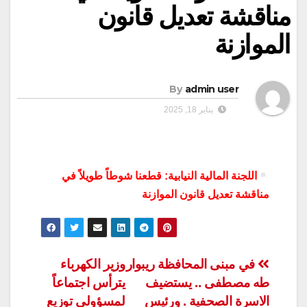
مناقشة تعديل قانون
الموازنة
By
admin user
يناير 18, 2025
اللجنة المالية النيابية: قطعنا شوطاً طويلاً في
مناقشة تعديل قانون الموازنة
تصفّح
في مبنى المحافظة ريبوار
وزير الكهرباء
طه مصطفى .. يستضيف
يترأس اجتماعاً
المقالات
الاسرة الصحفية . ورئيس
لمسؤولي توزيع