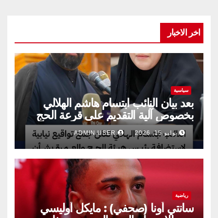
اخر الاخبار
سياسية
بعد بيان النائب ابتسام هاشم الهلالي
بخصوص آلية التقديم على قرعة الحج
يوليو 15, 2026
ADMIN USER
رياضية
سانتي أونا (صحفي) : مايكل أوليسي