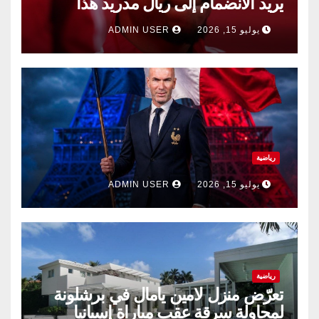
يريد الانضمام إلى ريال مدريد هذا
الصيف.
يوليو 15, 2026
ADMIN USER
رياضية
يوليو 15, 2026
ADMIN USER
رياضية
تعرّض منزل لامين يامال في برشلونة
لمحاولة سرقة عقب مباراة إسبانيا