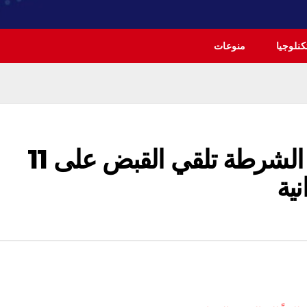
نلوجيا
منوعات
خلال حملة امنية.. مفارز الشرطة تلقي القبض على 11
نية