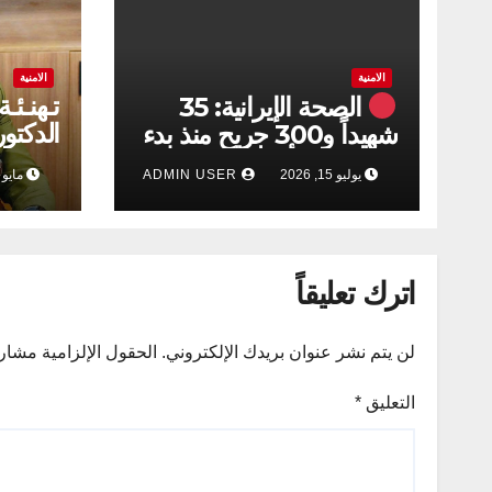
الامنية
الامنية
تـهنـئـ
الصحة الإيرانية: 35
الدكتو
شهيداً و300 جريح منذ بدء
نائب قا
الهجمات الأميركية على
يوليو 15, 2026
ADMIN USER
مايو 15, 2026
المشتر
جنوبي البلاد
مجلس ا
للقوات
علي ال
اترك تعليقاً
لن يتم نشر عنوان بريدك الإلكتروني.
الحقول الإلزامية مشار إ
التعليق
*