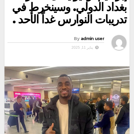
بغداد الدولي. وسينخرط في
تدريبات النوارس غداً الأحد .
By
admin user
يناير 11, 2025