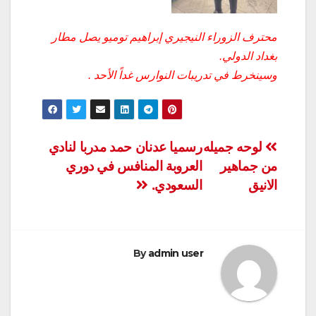
محترف الزوراء النيجيري إبراهيم توميو يصل مطار
بغداد الدولي.
وسينخرط في تدريبات النوارس غداً الأحد .
تصفّح
لوحه جميله
رسميا عدنان حمد مدربا لنادي
من جماهير
العروبة المنافس في دوري
المقالات
الانيق
السعودي.
By
admin user