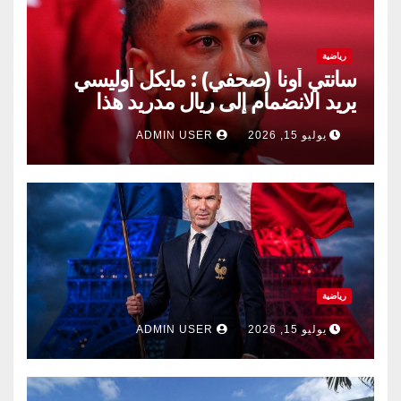
رياضية
سانتي أونا (صحفي) : مايكل أوليسي
يريد الانضمام إلى ريال مدريد هذا
الصيف.
يوليو 15, 2026
ADMIN USER
رياضية
يوليو 15, 2026
ADMIN USER