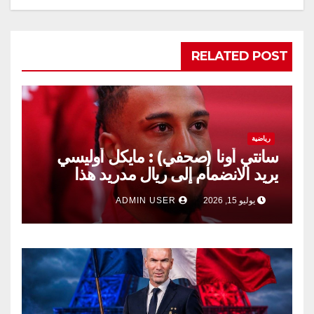
RELATED POST
رياضية
سانتي أونا (صحفي) : مايكل أوليسي
يريد الانضمام إلى ريال مدريد هذا
الصيف.
يوليو 15, 2026
ADMIN USER