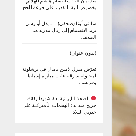
بعد بيان النائب ابتسام هاشم الهلالي
بخصوص آلية التقديم على قرعة الحج
سانتي أونا (صحفي) : مايكل أوليسي
يريد الانضمام إلى ريال مدريد هذا
الصيف.
(بدون عنوان)
تعرّض منزل لامين يامال في برشلونة
لمحاولة سرقة عقب مباراة إسبانيا
وفرنسا .
الصحة الإيرانية: 35 شهيداً و300
جريح منذ بدء الهجمات الأميركية على
جنوبي البلاد