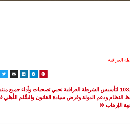
السوداني: في الذكرى الـ103 لتأسيس الشرطة العراقية نحيي تضحيات وأداء جميع م
النظام ودعم الدولة وفرض سيادة القانون والسِّلم الأهلي فض
هة الإرهاب