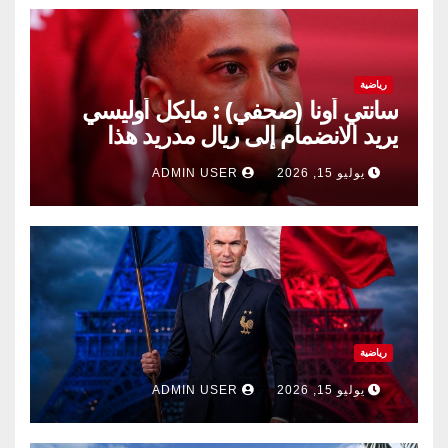
رياضية
سانتي أونا (صحفي) : مايكل أوليسي
يريد الانضمام إلى ريال مدريد هذا
الصيف.
يوليو 15, 2026
ADMIN USER
رياضية
يوليو 15, 2026
ADMIN USER