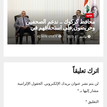
ثقافية
محافظ كركوك .. ندعم الصحفيين
وحريصون على استحقاقهم في
تخصيص الأراضي السكنية لهم.. الاسرة
نوفمبر 27, 2025
ADMIN USER
الصحفية في كركوك .
اترك تعليقاً
لن يتم نشر عنوان بريدك الإلكتروني.
الحقول الإلزامية
مشار إليها بـ
*
التعليق
*