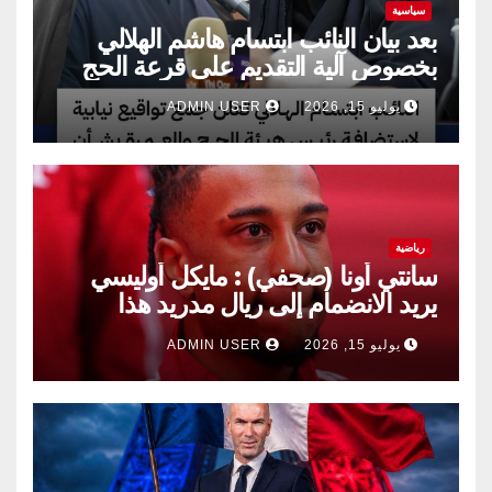
سياسية
بعد بيان النائب ابتسام هاشم الهلالي
بخصوص آلية التقديم على قرعة الحج
يوليو 15, 2026
ADMIN USER
رياضية
سانتي أونا (صحفي) : مايكل أوليسي
يريد الانضمام إلى ريال مدريد هذا
الصيف.
يوليو 15, 2026
ADMIN USER