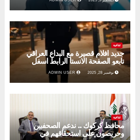
ديسمبر 3, 2025
ADMIN USER
ثقافية
جديد افلام قصيرة مع البداع العراقي
تابعو الصفحة الانستا الرابط اسفل
نوفمبر 28, 2025
ADMIN USER
ثقافية
محافظ كركوك .. ندعم الصحفيين
وحريصون على استحقاقهم في