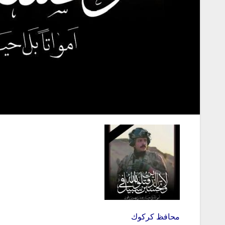
محافظ كركوك