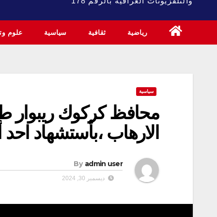
والتلفزيونات العراقية بالرقم 178
رياضية
ثقافية
سياسية
علوم وتك
سياسية
محافظ كركوك ريبوار ط
الارهاب ،بأستشهاد احد أ
By
admin user
ديسمبر 30, 2024